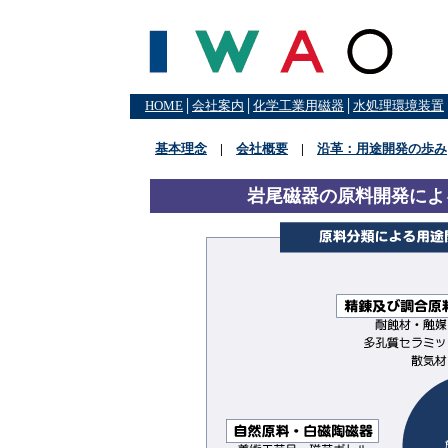
HOME
│
会社案内
│
化学工業用磁器
│
水処理環境装置
基本理念
|
会社概要
|
沿革：用途開発の歩み
岩尾磁器の原料開発によ