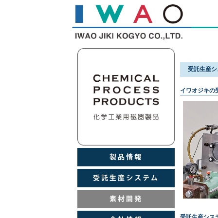
受託生産シ
イワオジキの
受託生産シス