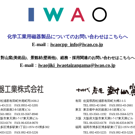
化学工業用磁器製品についてのお問い合わせはこちらへ
E-mail
：
iwaocpp_info@iwao.co.jp
對山窯(美術品)、景観材(壁画他)、総務・採用関連のお問い合わせはこちらへ
E-mail
：
iwaojiki_iwaotaizangama@iwao.co.jp
松浦郡有田町外尾町丙1436-2
有田
佐賀県西松浦郡有田町大樽2-1-5
5-43-2111 FAX:0955-42-5205
TEL:0955-42-5841 FAX:0955-43-2661
央区銀座2-8-5岩尾ビル
東京
東京都中央区銀座2-8-5岩尾ビル
3561-9851 FAX:03-3567-8940
TEL:03-3561-1192 FAX:03-3564-5273
阪市東天満1-7-17東天満ビル
大阪
大阪府大阪市東天満1-7-17東天満ビル
6353-6174 FAX:06-6354-0670
TEL:06-6353-6178 FAX:06-6354-0670
区博多駅東1丁目2-19ﾌﾚｯｸｽ博多302
福岡
福岡市博多区博多駅東1丁目2-19ﾌﾚｯｸｽ
-433-5225 FAX:092-433-5226
TEL:092-433-5225 FAX:092-433-5226